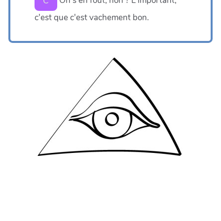
On s'en fout, non ? L'important,
C
c'est que c'est vachement bon.