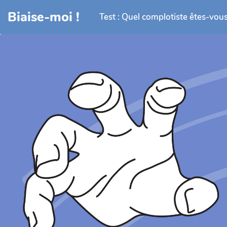
Aller au contenu principal
Biaise-moi !
Test : Quel complotiste êtes-vous